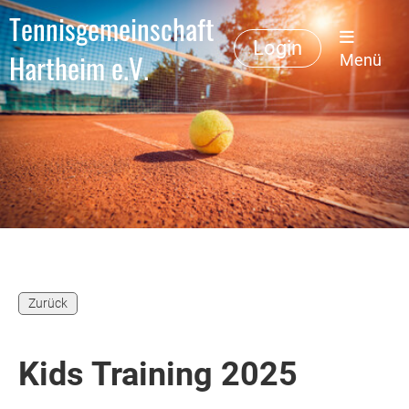
Tennisgemeinschaft
Login
Hartheim e.V.
Menü
Zurück
Kids Training 2025