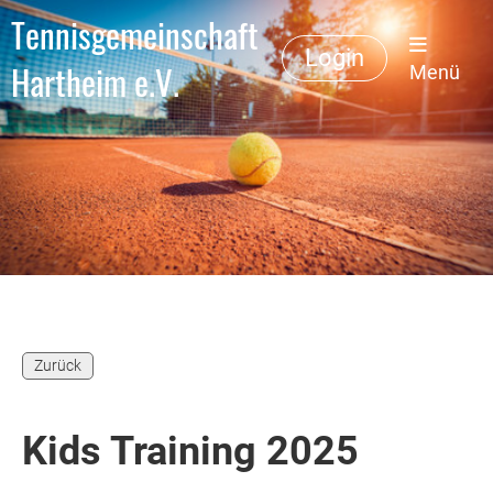
Tennisgemeinschaft
Login
Hartheim e.V.
Menü
Zurück
Kids Training 2025