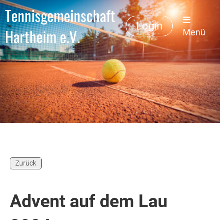
Tennisgemeinschaft
Login
Hartheim e.V.
Menü
Zurück
Advent auf dem Lau