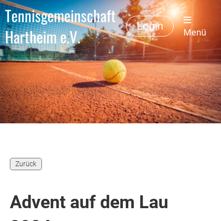
Tennisgemeinschaft
Login
Hartheim e.V.
Menü
Zurück
Advent auf dem Lau